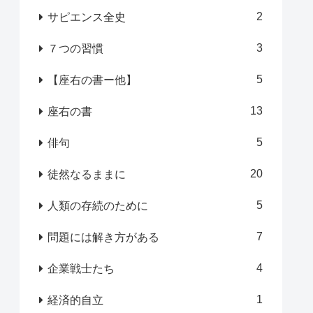
2
サピエンス全史
3
７つの習慣
5
【座右の書ー他】
13
座右の書
5
俳句
20
徒然なるままに
5
人類の存続のために
7
問題には解き方がある
4
企業戦士たち
1
経済的自立