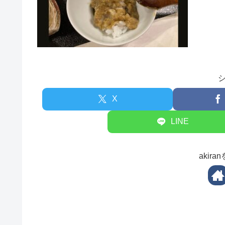
X
LINE
akir