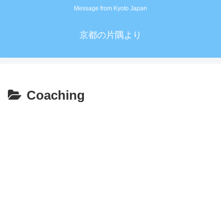
Message from Kyoto Japan
京都の片隅より
Coaching