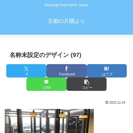
Message from Kyoto Japan
京都の片隅より
名称未設定のデザイン (97)
X
Facebook
はてブ
LINE
コピー
2022.12.24