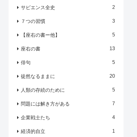
2
サピエンス全史
3
７つの習慣
5
【座右の書ー他】
13
座右の書
5
俳句
20
徒然なるままに
5
人類の存続のために
7
問題には解き方がある
4
企業戦士たち
1
経済的自立