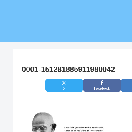
0001-151281885911980042
X
Facebook