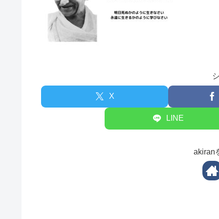
X
LINE
akir