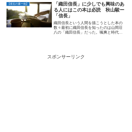
「人間の行動原則の正し手を宗教に求め
「織田信長」に少しでも興味のあ
【座右の書ー他】
たユダヤ人、哲学に求めたギ...
る人にはこの本は必読 秋山駿ー
「信長」
織田信長という人間を描こうとした本の
数々最初に織田信長を知ったのは山岡荘
八の「織田信長」だった。颯爽と時代を
駆け抜ける織田信長という人物の魅力に
夢中になり何回もこの本を読み込んだ。
井沢元彦氏の「逆説の日本史 9-10巻」
では9巻の途中から1...
スポンサーリンク