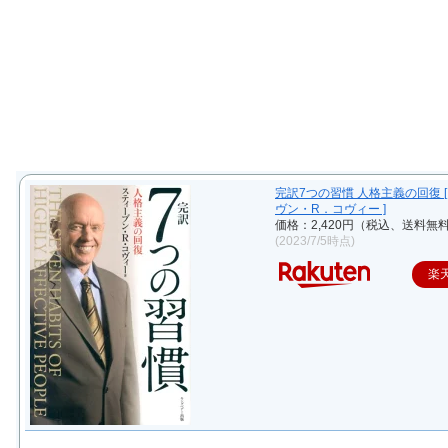
完訳7つの習慣 人格主義の回復 [
ヴン・R．コヴィー ]
価格：2,420円（税込、送料無料
(2023/7/5時点)
楽