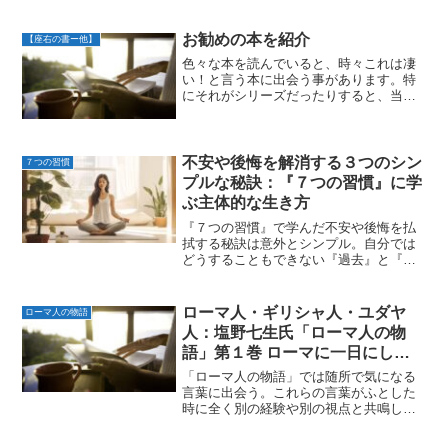
【理由】の説明をしてしまう。しかしそ
れでは事態は好転しない。相手の求めて
いるのは【理由】ではなくて【共感】。
お勧めの本を紹介
【座右の書ー他】
黒川奈保子さんの『妻の...
色々な本を読んでいると、時々これは凄
い！と言う本に出会う事があります。特
にそれがシリーズだったりすると、当面
のあいだしあわせな日々が続きます。
私にとってこれは凄い！と感じる事がで
きた本を少しづつ紹介していきたいと思
います。 ジャンルはバラ...
不安や後悔を解消する３つのシン
７つの習慣
プルな秘訣：『７つの習慣』に学
ぶ主体的な生き方
『７つの習慣』で学んだ不安や後悔を払
拭する秘訣は意外とシンプル。自分では
どうすることもできない『過去』と『他
人の反応』を切り離し『今の自分』に
100%全力を注ぐ。これだけで効果は十分
付きまとう不安や後悔物心ついて今に至
ローマ人・ギリシャ人・ユダヤ
ローマ人の物語
るまで、日々の生活の中...
人：塩野七生氏「ローマ人の物
語」第１巻 ローマに一日にして
成らずより
「ローマ人の物語」では随所で気になる
言葉に出会う。これらの言葉がふとした
時に全く別の経験や別の視点と共鳴して
大きな気づきを与えてくれる。その愉し
みを求めて何回も読み返す。第１巻の