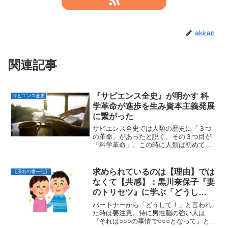
akiran
関連記事
『サピエンス全史』が明かす 科
サピエンス全史
学革命が進歩を生み資本主義発展
に繋がった
サピエンス全史では人類の歴史に「３つ
の革命」があったと説く。その３つ目が
「科学革命」。この時に人類は初めて
「神ですら知らないことがあること」を
認める。「知らないことを発見しようと
する」それが「進歩」となり「成長」を
求められているのは【理由】では
【座右の書ー他】
もたらし「資本主義」の発展...
なくて【共感】：黒川奈保子『妻
のトリセツ』に学ぶ「どうし
て？」の質問の求めるもの
パートナーから「どうして！」と言われ
た時は要注意。特に男性脳の強い人は
『それは○○○の事情で○○○となって』と