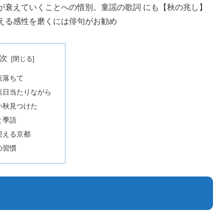
が衰えていくことへの惜別。童謡の歌詞 にも【秋の兆し】
える感性を磨くには俳句がお勧め
次
葉落ちて
葉日当たりながら
い秋見つけた
と季語
迎える京都
の習慣