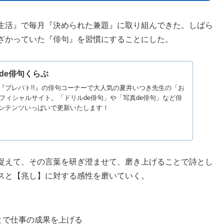
生活』で毎月『決められた兼題』に取り組んできた。しばら
ざかっていた『俳句』を習慣にすることにした。
de俳句くらぶ
『プレバト!!』の俳句コーナーで大人気の夏井いつき先生の「お
フィシャルサイト。「ドリルde俳句」や「写真de俳句」など俳
ンテンツいっぱいで更新いたします！
捉えて、その言葉を研ぎ澄ませて、磨き上げることで詩とし
スと【兆し】に対する感性を磨いていく。
とで仕事の成果を上げる