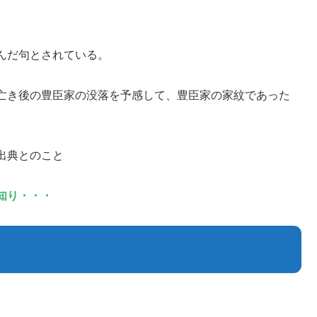
んだ句とされている。
亡き後の豊臣家の没落を予感して、豊臣家の家紋であった
出典とのこと
知り
・・・