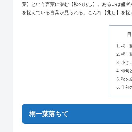
葉】という言葉に潜む【秋の兆し】。あるいは盛者
を捉えている言葉が見られる。こんな【兆し】を捉
目
桐一
桐一
小さ
俳句
秋を
俳句
桐一葉落ちて