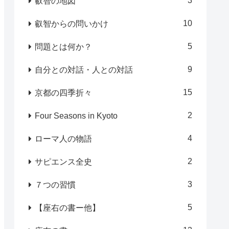
3
叡智の地図
10
叡智からの問いかけ
5
問題とは何か？
9
自分との対話・人との対話
15
京都の四季折々
2
Four Seasons in Kyoto
4
ローマ人の物語
2
サピエンス全史
3
７つの習慣
5
【座右の書ー他】