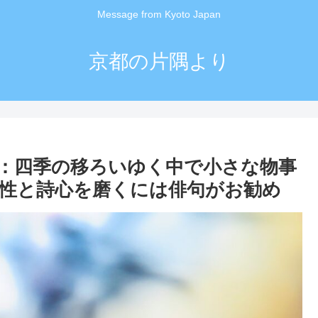
Message from Kyoto Japan
京都の片隅より
：四季の移ろいゆく中で小さな物事
性と詩心を磨くには俳句がお勧め