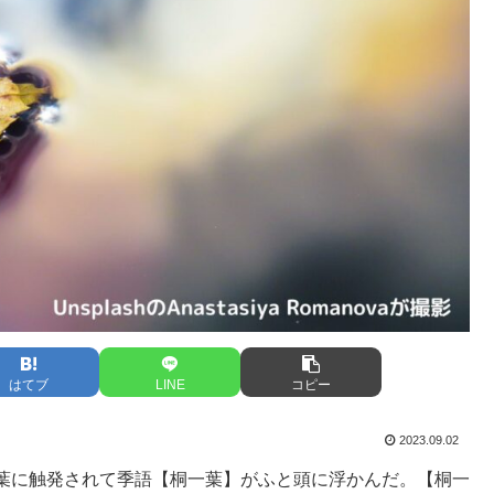
はてブ
LINE
コピー
2023.09.02
葉に触発されて季語【桐一葉】がふと頭に浮かんだ。【桐一