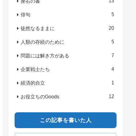
13
座右の書
5
俳句
20
徒然なるままに
5
人類の存続のために
7
問題には解き方がある
4
企業戦士たち
1
経済的自立
12
お役立ちのGoods
この記事を書いた人