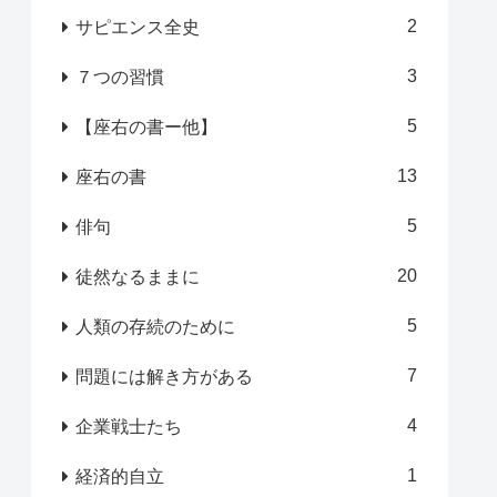
2
サピエンス全史
3
７つの習慣
5
【座右の書ー他】
13
座右の書
5
俳句
20
徒然なるままに
5
人類の存続のために
7
問題には解き方がある
4
企業戦士たち
1
経済的自立