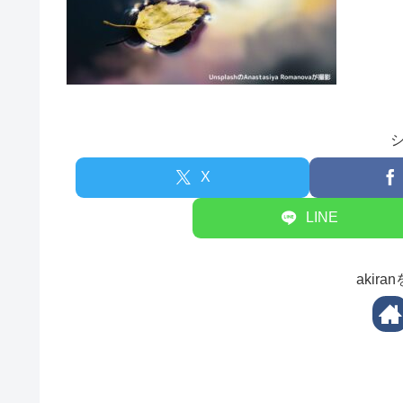
X
LINE
akir