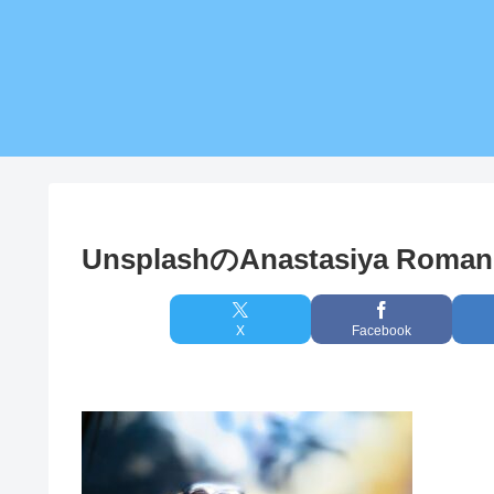
UnsplashのAnastasiya Roma
X
Facebook