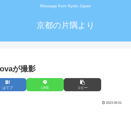
Message from Kyoto Japan
京都の片隅より
novaが撮影
はてブ
LINE
コピー
2023.09.01