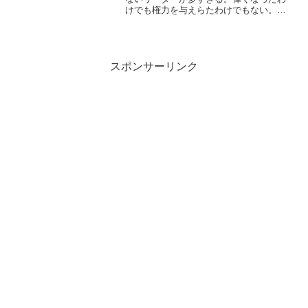
けでも権力を与えらたわけでもない。リ
ーダーは『自分の力量＊メンバーの人数
分』以上の成果＝【レバレッジ】を期待
されている。預かったメンバーの人数以
上の成果を残せているか？...
スポンサーリンク