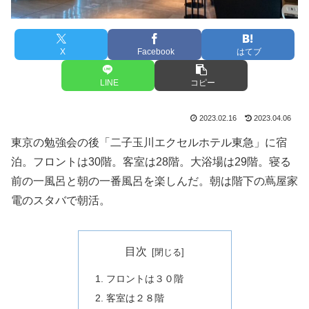
X
Facebook
はてブ
LINE
コピー
2023.02.16
2023.04.06
東京の勉強会の後「二子玉川エクセルホテル東急」に宿
泊。フロントは30階。客室は28階。大浴場は29階。寝る
前の一風呂と朝の一番風呂を楽しんだ。朝は階下の蔦屋家
電のスタバで朝活。
目次
フロントは３０階
客室は２８階