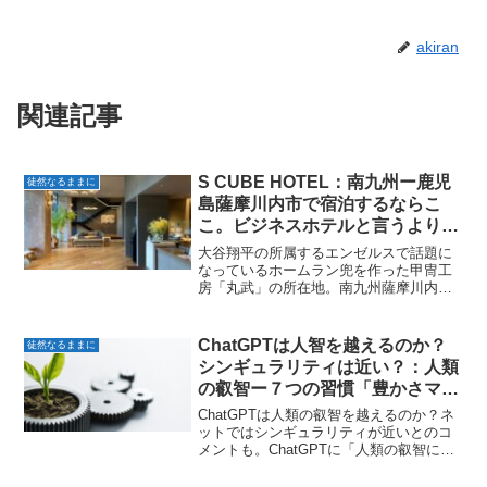
akiran
関連記事
S CUBE HOTEL：南九州ー鹿児
徒然なるままに
島薩摩川内市で宿泊するならこ
こ。ビジネスホテルと言うよりシ
ティホテル。そのクオリティは高
大谷翔平の所属するエンゼルスで話題に
い
なっているホームラン兜を作った甲冑工
房「丸武」の所在地。南九州薩摩川内市
のS CUBE HOTEL。駅から徒歩１分。客
室とレストランのクオリティは高くシテ
ィホテルのレベル。S CUBE HOTEL by
ChatGPTは人智を越えるのか？
徒然なるままに
...
シンギュラリティは近い？：人類
の叡智ー７つの習慣「豊かさマイ
ンド」について訊いてみた。
ChatGPTは人類の叡智を越えるのか？ネ
ットではシンギュラリティが近いとのコ
メントも。ChatGPTに「人類の叡智につ
いて訊いてみた」第２弾。今回はスティ
ーブン・R・コビー博士の「七つの習慣」