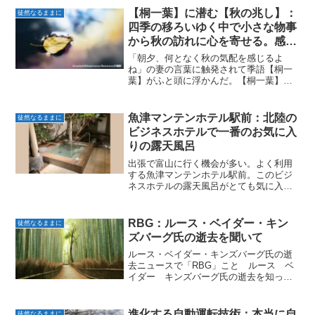
から「豊かさマインド」について訊いて
【桐一葉】に潜む【秋の兆し】：
徒然なるままに
みた。Ch...
四季の移ろいゆく中で小さな物事
から秋の訪れに心を寄せる。感性
と詩心を磨くには俳句がお勧め
「朝夕、何となく秋の気配を感じるよ
ね」の妻の言葉に触発されて季語【桐一
葉】がふと頭に浮かんだ。【桐一葉】と
いう言葉に潜む【秋の兆し】。あるいは
盛者が衰えていくことへの惜別。童謡の
歌詞 にも【秋の兆し】を捉えている言葉
魚津マンテンホテル駅前：北陸の
徒然なるままに
が見られる。こんな【兆し...
ビジネスホテルで一番のお気に入
りの露天風呂
出張で富山に行く機会が多い。よく利用
する魚津マンテンホテル駅前。このビジ
ネスホテルの露天風呂がとても気に入っ
ている。魚津マンテンホテル駅前魚津駅
は富山駅からは「あいの風とやま鉄道」
で２５分。魚津駅から徒歩１分の場所に
RBG：ルース・ベイダー・キン
徒然なるままに
魚津マンテンホテルがある...
ズバーグ氏の逝去を聞いて
ルース・ベイダー・キンズバーグ氏の逝
去ニュースで「RBG」こと ルース ベ
イダー キンズバーグ氏の逝去を知っ
た。深く哀悼の意を表す。奇しくも母が
同じ87歳。この春には健康を害して半年
間の入院生活を送っていた。私にと
進化する自動運転技術：本当に自
徒然なるままに