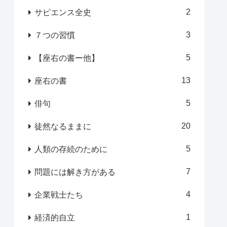
2
サピエンス全史
3
７つの習慣
5
【座右の書ー他】
13
座右の書
5
俳句
20
徒然なるままに
5
人類の存続のために
7
問題には解き方がある
4
企業戦士たち
1
経済的自立