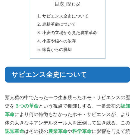
目次
サピエンス全史について
農耕革命について
小麦の立場から見た農業革命
小麦や稲への依存
家畜からの脱却
サピエンス全史について
類人猿の中でたった一つ生き残ったホモ・サピエンスの歴
史を
３つの革命
という視点で棚卸しする。一番最初の
認知
革命
により何の特徴もなかったホモ・サピエンスが、より
体の大きなネアンデルタール人を圧倒して生き残る。この
認知革命
はその後の
農業革命
や
科学革命
に影響を与えて続