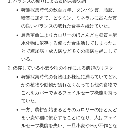
バランスの偏りによる質的栄養失調
狩猟採集時代の数百万年、タンパク質、脂肪、
糖質に加えて、ビタミン、ミネラルに富んだ質
の良いバランスの取れた食事を続けていた。
農業革命によりカロリーのほとんどを糖質＝炭
水化物に依存する偏った食生活してしまったこ
とで糖尿病・成人病など多くの疾病を起こして
いる。
依存している小麦や稲の不作による飢饉のリスク
狩猟採集時代の食物は多様性に満ちていてどれ
かの植物や動物が獲れなくなっても他の食物で
これをカバーできるフェイルセーフ機能を持っ
ていた。
一方、農耕が始まるとそのカロリーのほとんど
を小麦や稲に依存することになり、人はフェイ
ルセーフ機能を失い、一旦小麦や米が不作とな