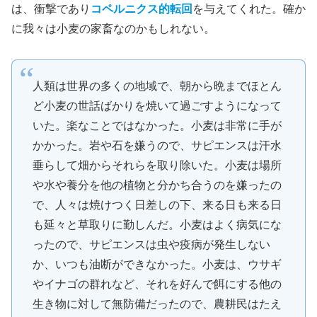
は、衝撃であり
コペルニクス的転回
を与えてくれた。確か
に我々は小麦の家畜なのかもしれない。
人類は世界の多くの地域で、朝から晩までほとん
ど小麦の世話ばかりを焼いて過ごすようになって
いた。楽なことではなかった。小麦は非常に手が
かかった。岩や石を嫌うので、サピエンスは汗水
垂らして畑からそれらを取り除いた。小麦は場所
や水や養分を他の植物と分かち合うのを嫌ったの
で、人々は焼けつく日差しの下、来る日も来る日
も延々と草取りに勤しんだ。小麦はよく病気にな
ったので、サピエンスは虫や疫病が発生しない
か、いつも油断ができなかった。小麦は、ウサギ
やイナゴの群れなど、それを好んで餌にする他の
生き物に対して無防備だったので、農耕民はたえ