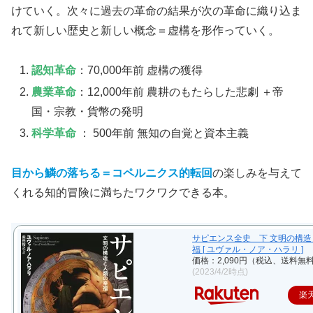
けていく。次々に過去の革命の結果が次の革命に織り込ま
れて新しい歴史と新しい概念＝虚構を形作っていく。
認知革命
：70,000年前 虚構の獲得
農業革命
：12,000年前 農耕のもたらした悲劇 ＋帝
国・宗教・貨幣の発明
科学革命
： 500年前 無知の自覚と資本主義
目から鱗の落ちる＝コペルニクス的転回
の楽しみを与えて
くれる知的冒険に満ちたワクワクできる本。
サピエンス全史 下 文明の構
福 [ ユヴァル・ノア・ハラリ ]
価格：2,090円（税込、送料無料
(2023/4/2時点)
楽