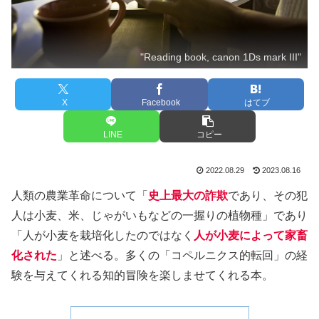
"Reading book, canon 1Ds mark III"
X
Facebook
はてブ
LINE
コピー
2022.08.29
2023.08.16
人類の農業革命について「
史上最大の詐欺
であり、その犯
人は小麦、米、じゃがいもなどの一握りの植物種」であり
「人が小麦を栽培化したのではなく
人が小麦によって家畜
化された
」と述べる。多くの「コペルニクス的転回」の経
験を与えてくれる知的冒険を楽しませてくれる本。