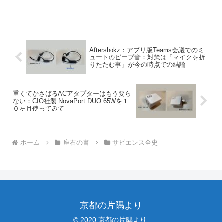
Aftershokz：アプリ版Teams会議でのミ
ュートのビープ音：対策は「マイクを折
りたたむ事」が今の時点での結論
重くてかさばるACアタプターはもう要ら
ない：CIO社製 NovaPort DUO 65Wを１
０ヶ月使ってみて
ホーム
座右の書
サピエンス全史
京都の片隅より
© 2020 京都の片隅より.