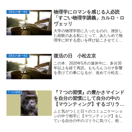
物理学にロマンを感じる人必読
【座右の書ー他】
「すごい物理学講義」カルロ・ロ
ヴェッリ
大学の物理学部に入ったものの、挫折し
た経験のある私にとって、あたらめて物
理学に対する思いを呼び起こさせてくれ
た本。何気なく手にとって読み始めたこ
の本は、”それぞれが別々の物事の背景に
隠れている共通の大きな構造や仕組み”を
復活の日 小松左京
【座右の書ー他】
知る事のワクワクする...
この本、2020年5月の連休中に、多分35
年以上を経て再読。もちろんコロナ影響
を受けての事になるが、改めて小松左京
氏のメッセージに打ちのめさる事になっ
た。 中学時代から大学時代にかけて、
小松左京氏の本を読み漁った中での私の
ベストは「果てしな...
『７つの習慣』の豊かさマインド
７つの習慣
を自分の習慣にして自分の中の
【マウンティング】するゴリラを
退治
ふと気がつくと日々のコミュニケーショ
ンの中で相手に【マウンティング】をし
ている自分の中のゴリラに気づく。相手
も【マウンティング】返しをしてくる。
お互いが【マウンティング】合戦をする