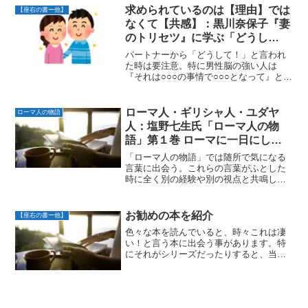
と結局コミュニケーションは成り立たな
求められているのは【理由】では
【座右の書ー他】
い。自分の中の【マウンテ...
なくて【共感】：黒川奈保子『妻
のトリセツ』に学ぶ「どうし
て？」の質問の求めるもの
パートナーから「どうして！」と言われ
た時は要注意。特に男性脳の強い人は
『それは○○○の事情で○○○となって』と
【理由】の説明をしてしまう。しかしそ
れでは事態は好転しない。相手の求めて
いるのは【理由】ではなくて【共感】。
ローマ人・ギリシャ人・ユダヤ
ローマ人の物語
黒川奈保子さんの『妻の...
人：塩野七生氏「ローマ人の物
語」第１巻 ローマに一日にして
成らずより
「ローマ人の物語」では随所で気になる
言葉に出会う。これらの言葉がふとした
時に全く別の経験や別の視点と共鳴して
大きな気づきを与えてくれる。その愉し
みを求めて何回も読み返す。第１巻の
「人間の行動原則の正し手を宗教に求め
お勧めの本を紹介
【座右の書ー他】
たユダヤ人、哲学に求めたギ...
色々な本を読んでいると、時々これは凄
い！と言う本に出会う事があります。特
にそれがシリーズだったりすると、当面
のあいだしあわせな日々が続きます。
私にとってこれは凄い！と感じる事がで
きた本を少しづつ紹介していきたいと思
います。 ジャンルはバラ...