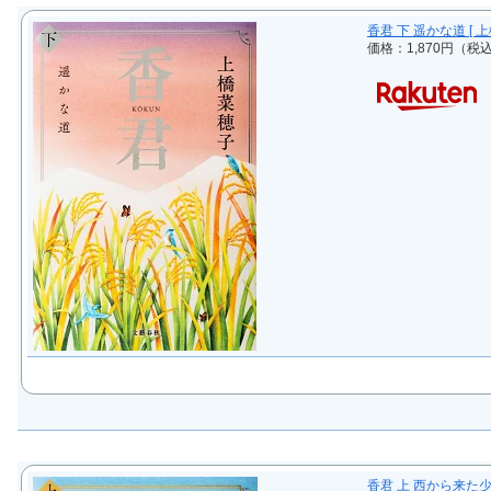
香君 下 遥かな道 [ 上
価格：1,870円（税
香君 上 西から来た少女