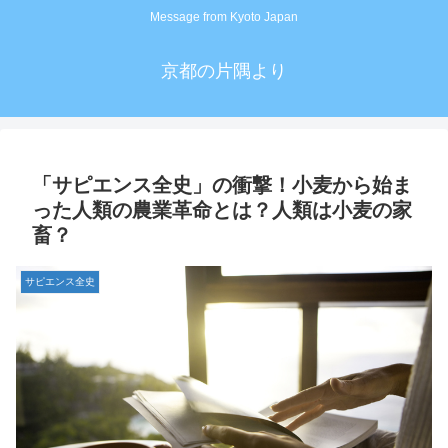
Message from Kyoto Japan
京都の片隅より
「サピエンス全史」の衝撃！小麦から始ま
った人類の農業革命とは？人類は小麦の家
畜？
サピエンス全史