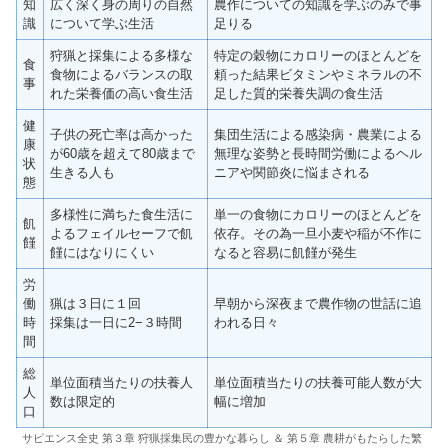
知
広く深く身の周りの自然
農作についての知識を学ぶのみで事
識
について学ぶ生活
足りる
狩猟と採集による多様な
特定の穀物にカロリーのほとんどを
食
食物によるバランスの取
頼った結果ビタミンやミネラルの不
事
れた栄養価の高い食生活
足した質的栄養失調の食生活
健
子供の死亡率は高かった
集団生活による感染病・農業による
康
が60歳を超えて80歳まで
無理な姿勢と長時間労働によるヘル
状
生きる人も
ニアや関節炎に悩まされる
態
多様性に満ちた食生活に
単一の食物にカロリーのほとんどを
飢
よるフェイルセーフで飢
依存。その為一旦小麦や稲が不作に
饉
饉にはなりにくい
なると容易に飢饉が発生
労
働
猟は３日に１回
早朝から深夜まで農作物の世話に追
時
採集は一日に2−３時間
われる日々
間
総
単位面積当たりの扶養人
単位面積当たりの扶養可能人数が大
人
数は限定的
幅に増加
口
サピエンス全史 第３章 狩猟採集民の豊かな暮らし ＆ 第５章 農耕がもたらした繁