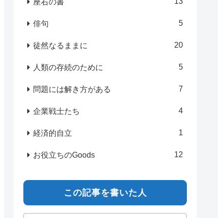
13
座右の書
5
俳句
20
徒然なるままに
5
人類の存続のために
7
問題には解き方がある
4
企業戦士たち
1
経済的自立
12
お役立ちのGoods
この記事を書いた人