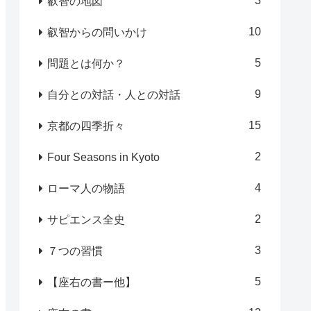
3
叡智の地図
10
叡智からの問いかけ
5
問題とは何か？
9
自分との対話・人との対話
15
京都の四季折々
2
Four Seasons in Kyoto
4
ローマ人の物語
2
サピエンス全史
3
７つの習慣
5
【座右の書ー他】