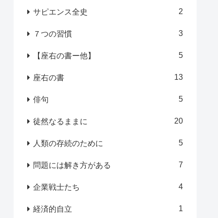
2
サピエンス全史
3
７つの習慣
5
【座右の書ー他】
13
座右の書
5
俳句
20
徒然なるままに
5
人類の存続のために
7
問題には解き方がある
4
企業戦士たち
1
経済的自立