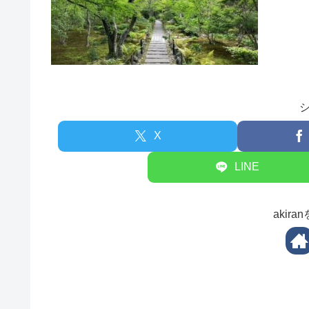
X
LINE
akir