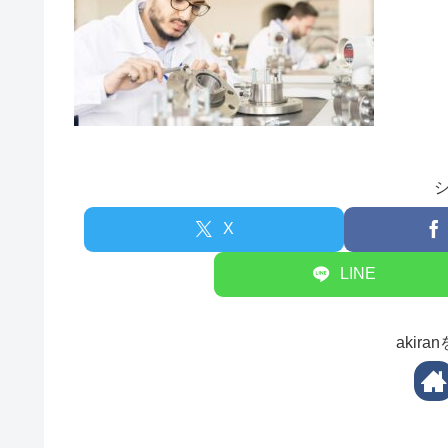
X
LINE
akir