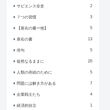
2
サピエンス全史
3
７つの習慣
5
【座右の書ー他】
13
座右の書
5
俳句
20
徒然なるままに
5
人類の存続のために
7
問題には解き方がある
4
企業戦士たち
1
経済的自立