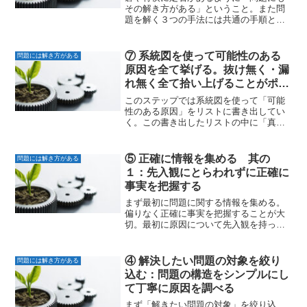
その解き方がある」ということ。また問
題を解く３つの手法には共通の手順とそ
のベースになる考え方があること。そし
て問題を解く流れの全体像を示す。「問
題の解き方」を知る前長い間、その時々
⑦ 系統図を使って可能性のある
問題には解き方がある
の問題に対して思い付いた...
原因を全て挙げる。抜け無く・漏
れ無く全て拾い上げることがポイ
ント
このステップでは系統図を使って「可能
性のある原因」をリストに書き出してい
く。この書き出したリストの中に「真
因」が含まれていなければ問題は解けな
い。どんな視点で拾い上げれば良いか？
考え方と事例を示す。原因を系統図に書
⑤ 正確に情報を集める 其の
問題には解き方がある
き出す考えられる原因を系統...
１：先入観にとらわれずに正確に
事実を把握する
まず最初に問題に関する情報を集める。
偏りなく正確に事実を把握することが大
切。最初に原因について先入観を持って
しまうと、集める情報が偏り、原因を見
誤り、結果問題は解けない。先入観を持
って調査したために原因を見誤った事例
④ 解決したい問題の対象を絞り
問題には解き方がある
失敗事例から入る。「先入...
込む：問題の構造をシンプルにし
て丁寧に原因を調べる
まず「解きたい問題の対象」を絞り込