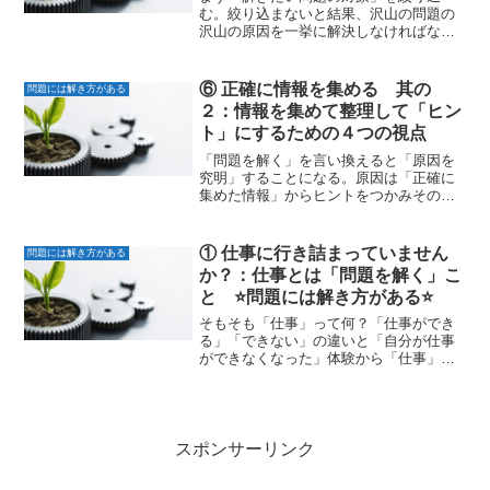
む。絞り込まないと結果、沢山の問題の
沢山の原因を一挙に解決しなければなら
なくなる。絞り込むことで調査した情報
が原因を明確に指し示し問題を解く事が
できる沢山のことを一挙に解決しようと
⑥ 正確に情報を集める 其の
問題には解き方がある
していないか？「不良率の低...
２：情報を集めて整理して「ヒン
ト」にするための４つの視点
「問題を解く」を言い換えると「原因を
究明」することになる。原因は「正確に
集めた情報」からヒントをつかみそのヒ
ントから特定していくことになる。ヒン
トを見つける為の情報の整理は４つの視
点①全体像②特徴③傾向④変化点で行
① 仕事に行き詰まっていません
問題には解き方がある
う。問題を解くとは「問題を...
か？：仕事とは「問題を解く」こ
と ⭐️問題には解き方がある⭐️
そもそも「仕事」って何？「仕事ができ
る」「できない」の違いと「自分が仕事
ができなくなった」体験から「仕事」と
は「問題を解く」事と腹落ち。さらに実
は「問題には解き方」がある事を伝えた
い。仕事に行き詰まっていませんか？会
社で働いている人の中には...
スポンサーリンク