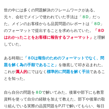
世の中には多くの問題解決のフレームワークがある。
元々、会社でメインで使われていた手法は「
８D
」だっ
た。メインのお客様からも品質問題のレポートは「
８D
」
のフォーマットで提出することを求められていた。
「
８D
は
わかったことをお客様に報告するフォーマット」
と理解
していた。
ある時期に
「８Dは報告のためのフォーマットでなく、問
題を解く為の手順であること」
を徹底して叩き込まれた。
これが
属人的
にではなく
標準的に問題を解く手法
であるこ
とを知った。
自ら自分の問題を
８D
で解いてみた。後輩や部下にも教育
資料を使って自分の経験を加えて教えた。部下や後輩の取
り組んでいる実際の品質問題をPJTで解いてもらい、毎日