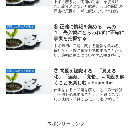
まず「解きたい問題の対象」を絞り込
む。絞り込まないと結果、沢山の問題の
沢山の原因を一挙に解決しなければなら
なくなる。絞り込むことで調査した情報
が原因を明確に指し示し問題を解く事が
できる沢山のことを一挙に解決しようと
⑤ 正確に情報を集める 其の
問題には解き方がある
していないか？「不良率の低...
１：先入観にとらわれずに正確に
事実を把握する
まず最初に問題に関する情報を集める。
偏りなく正確に事実を把握することが大
切。最初に原因について先入観を持って
しまうと、集める情報が偏り、原因を見
誤り、結果問題は解けない。先入観を持
って調査したために原因を見誤った事例
③ 問題を認識する：「見える
問題には解き方がある
失敗事例から入る。「先入...
化」「認識」「覚悟」→問題を解
くことを楽しむ＝Enjoy the
problem
仕事をする＝問題を解くことの第一歩は
「問題を認識すること」。問題に気づか
ない状態を「見える化」し逃げずに「問
題を認識」し「問題を解く覚悟をするこ
と」。「問題を楽しむこと」で人生は豊
かになる問題があることに気づかない問
題を認識していない理由の...
スポンサーリンク