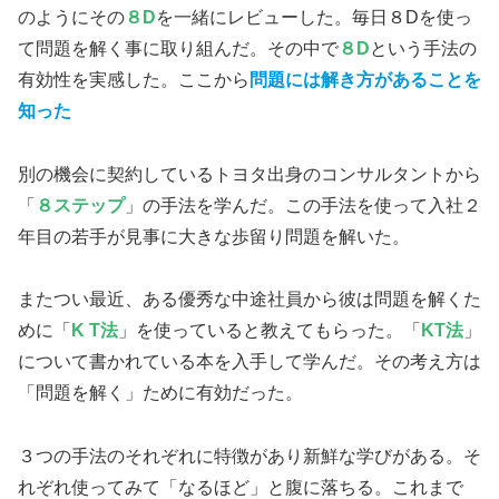
のようにその
８D
を一緒にレビューした。毎日８Dを使っ
て問題を解く事に取り組んだ。その中で
８D
という手法の
有効性を実感した。ここから
問題には解き方があることを
知った
別の機会に契約しているトヨタ出身のコンサルタントから
「
８ステップ
」の手法を学んだ。この手法を使って入社２
年目の若手が見事に大きな歩留り問題を解いた。
またつい最近、ある優秀な中途社員から彼は問題を解くた
めに「
K T法
」を使っていると教えてもらった。「
KT法
」
について書かれている本を入手して学んだ。その考え方は
「問題を解く」ために有効だった。
３つの手法のそれぞれに特徴があり新鮮な学びがある。そ
れぞれ使ってみて「なるほど」と腹に落ちる。これまで