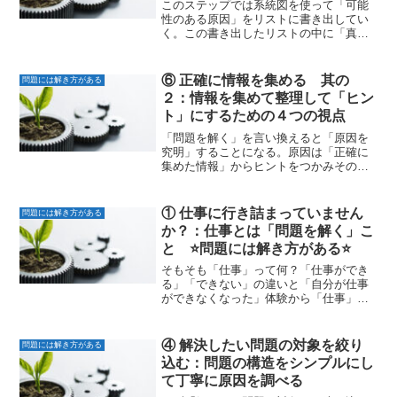
ント
このステップでは系統図を使って「可能
性のある原因」をリストに書き出してい
く。この書き出したリストの中に「真
因」が含まれていなければ問題は解けな
い。どんな視点で拾い上げれば良いか？
考え方と事例を示す。原因を系統図に書
⑥ 正確に情報を集める 其の
問題には解き方がある
き出す考えられる原因を系統...
２：情報を集めて整理して「ヒン
ト」にするための４つの視点
「問題を解く」を言い換えると「原因を
究明」することになる。原因は「正確に
集めた情報」からヒントをつかみそのヒ
ントから特定していくことになる。ヒン
トを見つける為の情報の整理は４つの視
点①全体像②特徴③傾向④変化点で行
① 仕事に行き詰まっていません
問題には解き方がある
う。問題を解くとは「問題を...
か？：仕事とは「問題を解く」こ
と ⭐️問題には解き方がある⭐️
そもそも「仕事」って何？「仕事ができ
る」「できない」の違いと「自分が仕事
ができなくなった」体験から「仕事」と
は「問題を解く」事と腹落ち。さらに実
は「問題には解き方」がある事を伝えた
い。仕事に行き詰まっていませんか？会
④ 解決したい問題の対象を絞り
問題には解き方がある
社で働いている人の中には...
込む：問題の構造をシンプルにし
て丁寧に原因を調べる