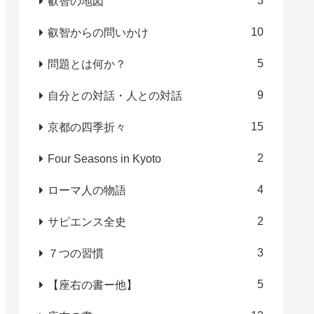
3
叡智の地図
10
叡智からの問いかけ
5
問題とは何か？
9
自分との対話・人との対話
15
京都の四季折々
2
Four Seasons in Kyoto
4
ローマ人の物語
2
サピエンス全史
3
７つの習慣
5
【座右の書ー他】