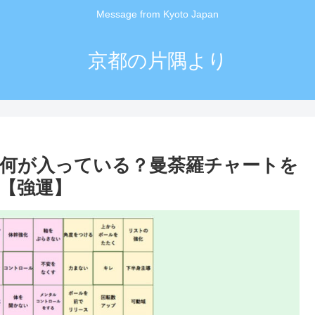
Message from Kyoto Japan
京都の片隅より
何が入っている？曼荼羅チャートを
【強運】