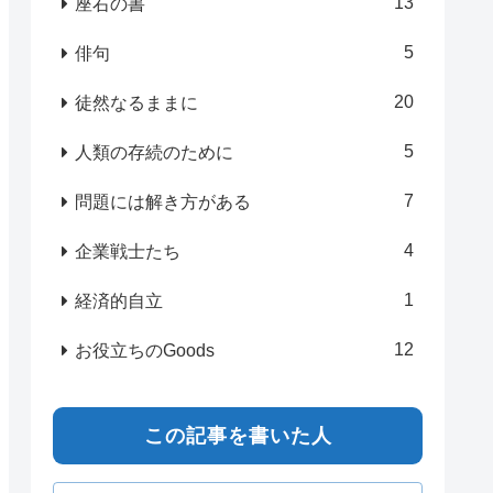
13
座右の書
5
俳句
20
徒然なるままに
5
人類の存続のために
7
問題には解き方がある
4
企業戦士たち
1
経済的自立
12
お役立ちのGoods
この記事を書いた人