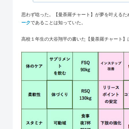
思わず唸った。【曼荼羅チャート】が夢を叶えるた
ーク
であることは知っていた。
高校１年生の大谷翔平の書いた【曼荼羅チャート】