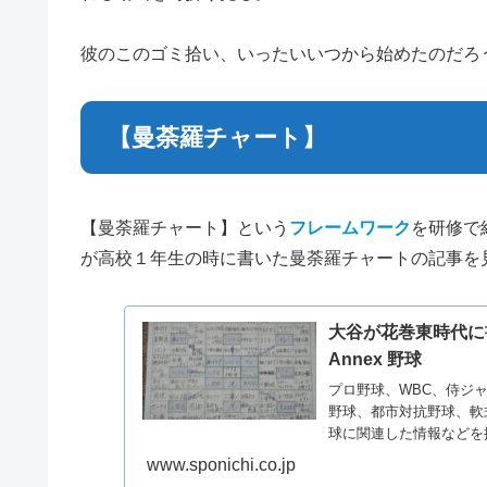
彼のこのゴミ拾い、いったいいつから始めたのだろ
【曼荼羅チャート】
【曼荼羅チャート】という
フレームワーク
を研修で
が高校１年生の時に書いた曼荼羅チャートの記事を
大谷が花巻東時代に書い
Annex 野球
プロ野球、WBC、侍ジ
野球、都市対抗野球、軟
球に関連した情報などを
サ...
www.sponichi.co.jp