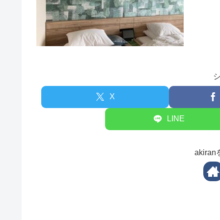
X
LINE
akir