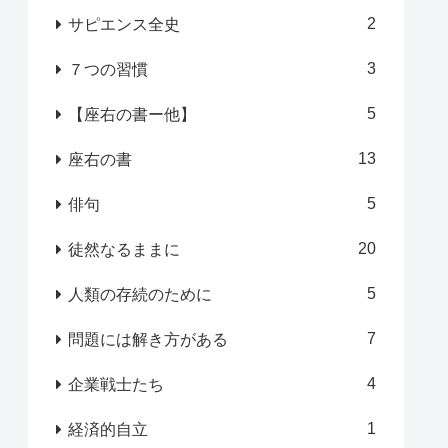
2
サピエンス全史
3
７つの習慣
5
【座右の書ー他】
13
座右の書
5
俳句
20
徒然なるままに
5
人類の存続のために
7
問題には解き方がある
4
企業戦士たち
1
経済的自立