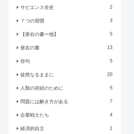
2
サピエンス全史
3
７つの習慣
5
【座右の書ー他】
13
座右の書
5
俳句
20
徒然なるままに
5
人類の存続のために
7
問題には解き方がある
4
企業戦士たち
1
経済的自立