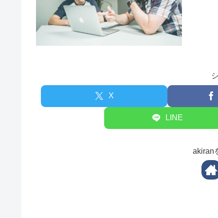
X
LINE
akir