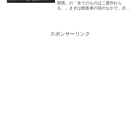
習慣』の「全てのものは二度作れら
る。」まずは創造者の頭のなかで。次に
それを現実化する。では「第一の創造」
をどうやるのか？稲盛和夫氏は「カラー
で見えるまで」考えた。二人の言葉が深
い世界で繋がる。第一の創造...
スポンサーリンク