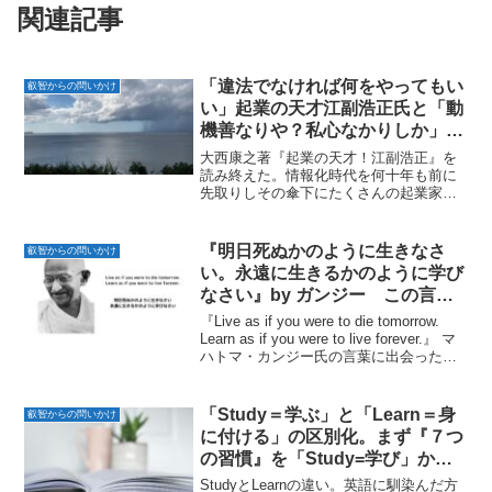
関連記事
「違法でなければ何をやってもい
叡智からの問いかけ
い」起業の天才江副浩正氏と「動
機善なりや？私心なかりしか」と
自らに問い続けた稲盛和夫氏
大西康之著『起業の天才！江副浩正』を
読み終えた。情報化時代を何十年も前に
先取りしその傘下にたくさんの起業家を
輩出したまさに天才の晩年。一方で昨年
たくさんの人に惜しまれながら逝去され
た稲盛和夫氏。この二人の人生の交差点
『明日死ぬかのように生きなさ
叡智からの問いかけ
と二人の人生を導いたそれ...
い。永遠に生きるかのように学び
なさい』by ガンジー この言葉
にどう向き合う？
『Live as if you were to die tomorrow.
Learn as if you were to live forever.』 マ
ハトマ・カンジー氏の言葉に出会った。
さてこの言葉に自分はどう向き合う？明
日死ぬかのよ...
「Study＝学ぶ」と「Learn＝身
叡智からの問いかけ
に付ける」の区別化。まず『７つ
の習慣』を「Study=学び」から
「Learn=習慣」に
StudyとLearnの違い。英語に馴染んだ方