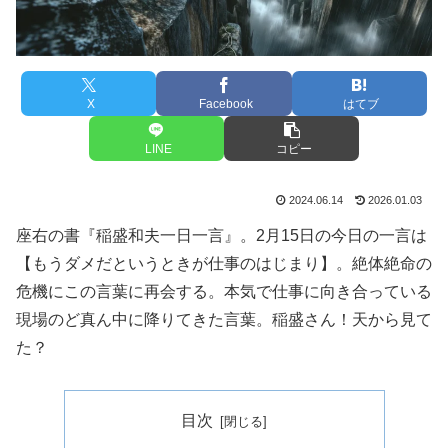
X
Facebook
はてブ
LINE
コピー
2024.06.14
2026.01.03
座右の書『稲盛和夫一日一言』。2月15日の今日の一言は
【もうダメだというときが仕事のはじまり】。絶体絶命の
危機にこの言葉に再会する。本気で仕事に向き合っている
現場のど真ん中に降りてきた言葉。稲盛さん！天から見て
た？
目次