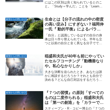
にはこの区別は良く知られているとのこ
と。「Study＝学んだ」ことを「Learn＝
身に付ける」ことで初めて人生に活かす
ことができる。そんな当たり前のことを
まずは『７つの習慣』を「Study＝学ん...
生命とは【分子の流れの中の密度
叡智からの問いかけ
の高い淀み】にすぎない？福岡伸
一氏『 動的平衡』によるパラダ
イムシフト
「自分」と認識しているはずの自分の身
体は日々作り替えられている。半年も立
つと以前の自分と全く異なる分子ででき
た今日の自分になっている。福岡伸一著
『動的平衡」によると生命とは【たまた
まそこに密度が高まっている緩い分子の
稲盛和夫氏が40年も前にやってい
叡智からの問いかけ
淀み】にすぎないらしい。...
たセルフコーチング「動機善なり
や。私心なかりしか」
大きな決断を迫られたとき、あなたは誰
かに相談するだろうか？それとも自分で
決める？どんな自己対話をするだろう
か？何を基準に判断するだろうか。損得
か、名誉や地位か、それとも純粋な使命
感か。もしもその時に「この動機は善
『７つの習慣』の原則「すべての
叡智からの問いかけ
か、そこに私心はないか」と問...
ものは二度作られる」稲盛和夫氏
は「第一の創造」を「カラーで見
える鮮明なビジョン」にした。
スティーブン・R・コビー博士の『７つの