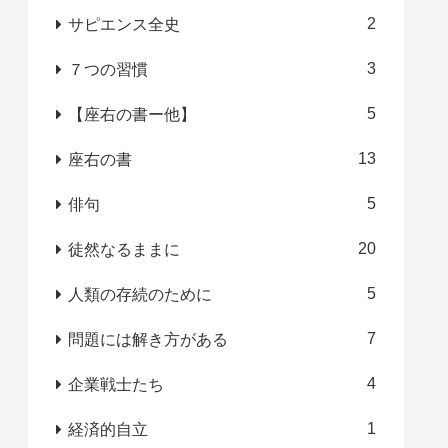
2
サピエンス全史
3
７つの習慣
5
【座右の書ー他】
13
座右の書
5
俳句
20
徒然なるままに
5
人類の存続のために
7
問題には解き方がある
4
企業戦士たち
1
経済的自立