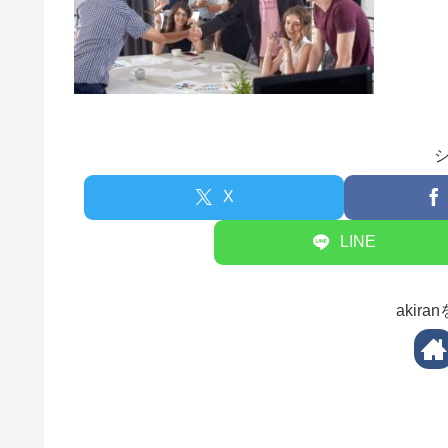
X
LINE
akir