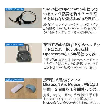
り。３ヶ月後に発熱して充電できなくな
る故障があったが、CIO社に連絡すると
すぐに新品と交換。その後、購入後１０
Shokz社のOpencommを使って
お役立ちのGoods
ヶ...
いるのに生活音を拾う？ ➡︎ 生活
音を拾わない為のZoomの設定は
これ。
超指向性のノイズキャンセリングマイク
が特徴のShokz社 Opencommを使ってい
るにも関わらず、カミさんが自宅で
Zoomで会議をしているときに会議の相手
から音がするとの声を聞いた。そこで
Shokz社に問い合わせ。Opencommを
在宅でWeb会議するならヘッドセ
お役立ちのGoods
Zo...
ットはこれ一択：Shokz社
Opencommを1.5年間使ってみ
た！
在宅でWeb会議をするためのヘッドセッ
トを色々と試した。結果選択したヘッド
セットはShokz社のOpencomm。使い続
けて1年半になるが結果に満足している。
その超指向性のノイズキャンセリングマ
イクは生活音を拾わない。また骨伝導の
携帯性で選んだマウス
お役立ちのGoods
イヤホンは...
Microsoft Arc Mouse：初代は３
年間。２台目を１年間使っての評
価
携帯しやすく、且つ、手の中に上手く収
まって使いやすいマウスを選ぶなら
Microsoft Arc Mouseがおすすめ。何より