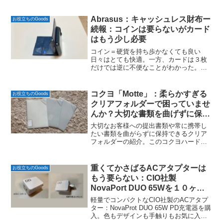
Abrasus：キャッシュレス財布ー
お役立ちのGoods
続報：コインは要らないがカード
はもう少し必要
コイン＝硬貨を持ち歩かなくても良い
日々はとても快適。一方、カードは３枚
だけでは逆に不便なことがわかった。そ
こでこのキャッシュレス財布に同じ
Abrasusのカードケースを組み合わせて使
うことに！前の記事：コインを持ち歩く
コクヨ「Motte」：柔らかすぎる
お役立ちのGoods
ストレスから解放！Ab...
クリアフォルダーで困っていませ
んか？大切な書類を曲げずに保持
できるハードクリアフォルダー
大切なお客様への提出書類や常に携帯し
たい書類を曲がらずに保持できるクリア
フォルダーの紹介。このコクヨハードク
リアフォルダー「Motte」を使うと書類が
曲がらずとても気に入っている。クリア
フォルダーを使っていて困ることクリア
重くてかさばるACアタプターは
お役立ちのGoods
フォルダーは確かに...
もう要らない：CIO社製
NovaPort DUO 65Wを１０ヶ月
使ってみて
軽量でコンパクトなCIO社製のACアタプ
ター：NovaProt DUO 65W PD充電器を購
入。色もデザインも手触りもお気に入