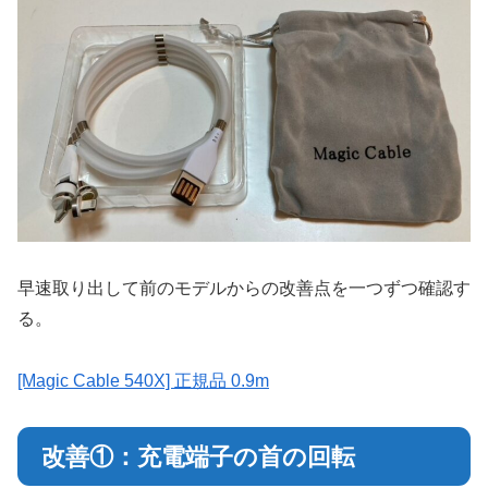
早速取り出して前のモデルからの改善点を一つずつ確認す
る。
[Magic Cable 540X] 正規品 0.9m
改善①：充電端子の首の回転