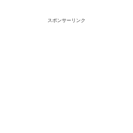
も持ち運ぶときにフラットになるところ
が優れもの。持ち歩くには嵩張りすぎる
マウス仕事柄出張が多い。出張先には常
にパソコ...
スポンサーリンク