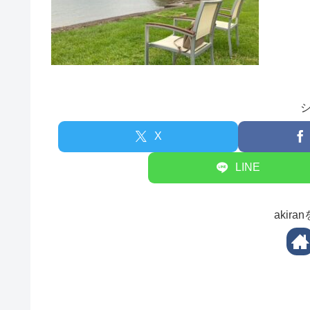
X
LINE
akir