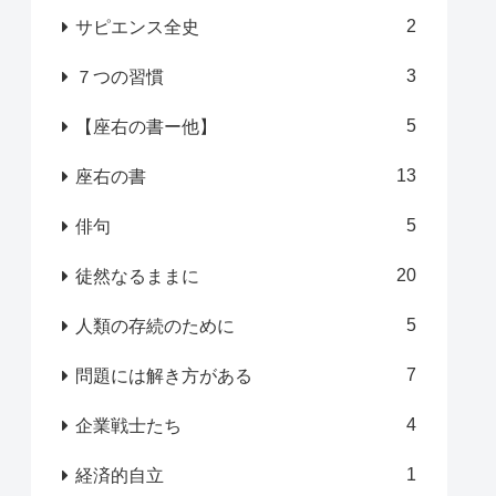
2
サピエンス全史
3
７つの習慣
5
【座右の書ー他】
13
座右の書
5
俳句
20
徒然なるままに
5
人類の存続のために
7
問題には解き方がある
4
企業戦士たち
1
経済的自立