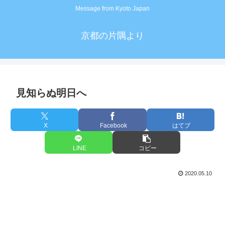
Message from Kyoto Japan
京都の片隅より
見知らぬ明日へ
X
Facebook
はてブ
LINE
コピー
2020.05.10