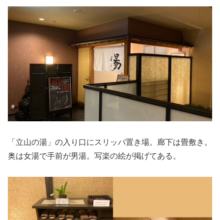
「立山の湯」の入り口にスリッパ置き場。廊下は畳敷き。
奥は女湯で手前が男湯。写楽の絵が掲げてある。