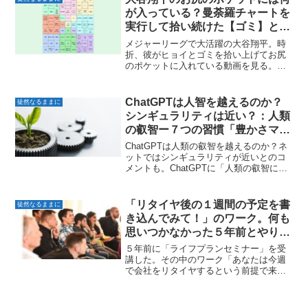
「仕事」の違い 仕事と作業...
が入っている？曼荼羅チャートを
実行して拾い続けた【ゴミ】と
【強運】
メジャーリーグで大活躍の大谷翔平。時
折、彼がヒョイとゴミを拾い上げてお尻
のポケットに入れている動画を見る。お
そらく彼のお尻のポケットには拾われた
【ゴミ】と一緒に【強運】が蓄えられて
いる。グラウンドでの【ゴミ拾い】大谷
ChatGPTは人智を越えるのか？
徒然なるままに
翔平の素晴らしい人間性を...
シンギュラリティは近い？：人類
の叡智ー７つの習慣「豊かさマイ
ンド」について訊いてみた。
ChatGPTは人類の叡智を越えるのか？ネ
ットではシンギュラリティが近いとのコ
メントも。ChatGPTに「人類の叡智につ
いて訊いてみた」第２弾。今回はスティ
ーブン・R・コビー博士の「七つの習慣」
から「豊かさマインド」について訊いて
「リタイヤ後の１週間の予定を書
徒然なるままに
みた。Ch...
き込んでみて！」のワーク。何も
思いつかなかった５年前とやりた
いことでいっぱいの今
５年前に「ライフプランセミナー」を受
講した。その中のワーク「あなたは今週
で会社をリタイヤするという前提で来週
の予定を入れて！」と空欄の１週間の予
定表を渡された。入れる予定をほとんど
思いつかないことに愕然とした。５年後