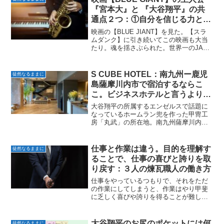
『宮本大』と 『大谷翔平』の共
通点２つ：①自分を信じる力と②
圧倒的な努力
映画の【BLUE JIANT】を見た。【スラ
ムダンク】に引き続いてこの映画も大当
たり。魂を揺さぶられた。世界一のJAZZ
プレーヤーになる自分をひたすら信じ
て、嬉々として努力を続ける主人公の宮
本大。彼と大谷翔平との共通点は２つ。
S CUBE HOTEL：南九州ー鹿児
徒然なるままに
①自分を徹底的...
島薩摩川内市で宿泊するならこ
こ。ビジネスホテルと言うよりシ
ティホテル。そのクオリティは高
大谷翔平の所属するエンゼルスで話題に
い
なっているホームラン兜を作った甲冑工
房「丸武」の所在地。南九州薩摩川内市
のS CUBE HOTEL。駅から徒歩１分。客
室とレストランのクオリティは高くシテ
ィホテルのレベル。S CUBE HOTEL by
仕事と作業は違う。目的を理解す
徒然なるままに
...
ることで、仕事の喜びと誇りを取
り戻す：３人の煉瓦職人の働き方
仕事をやっているつもりで、それをただ
の作業にしてしまうと、作業はやり甲斐
に乏しく喜びや誇りを得ることが難し
い。目的を明らかにして目的に向かうこ
とで仕事の喜びと誇りを取り戻す。３人
のレンガ職人の事例で示す。「作業」と
大谷翔平のお尻のポケットには何
徒然なるままに