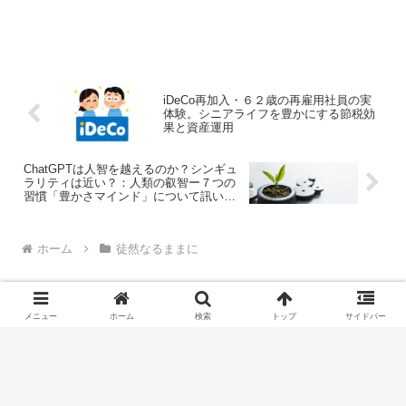
iDeCo再加入・６２歳の再雇用社員の実
体験。シニアライフを豊かにする節税効
果と資産運用
ChatGPTは人智を越えるのか？シンギュ
ラリティは近い？：人類の叡智ー７つの
習慣「豊かさマインド」について訊いて
みた。
ホーム
徒然なるままに
メニュー
ホーム
検索
トップ
サイドバー
京都の片隅より
© 2020 京都の片隅より.