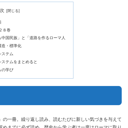
次
語
２８巻
る中国民族」と「道路を作るローマ人
構造・標準化
システム
システムをまとめると
らの学び
」の一冊。繰り返し読み、読むたびに新しい気づきを与えて
死ぬまでに必ず読め。歴史から学ぶ者は一度はローマに取り