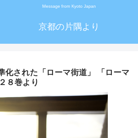
Message from Kyoto Japan
京都の片隅より
準化された「ローマ街道」 「ローマ
２８巻より