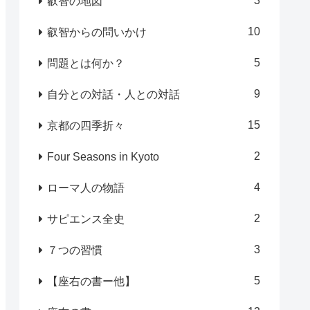
3
叡智の地図
10
叡智からの問いかけ
5
問題とは何か？
9
自分との対話・人との対話
15
京都の四季折々
2
Four Seasons in Kyoto
4
ローマ人の物語
2
サピエンス全史
3
７つの習慣
5
【座右の書ー他】