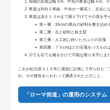
両側の歩道は幅３m。中央の車道は幅４m。
車道は対向２車線。中央が一番高く、左右に
車道は深さ１.５mまで掘り下げてその底を平
第一層：30cmの厚みの砂利を敷き詰
第二層：石と砂利と粘土質
第三層：人工的に砕いた小ぶりの石塊
第四層：７０cmほどの石塊をパズルの
川でも谷でも橋をかけて可能な限り水平にま
これが紀元前３１５年に最初に計画して作られた「
れ、その後長きにわたって継承されたとのこと。
「ローマ街道」の運用のシステム