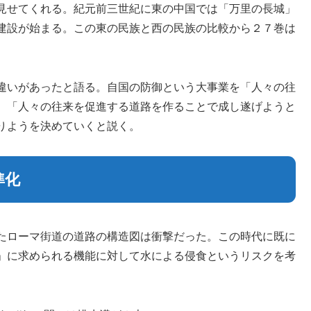
見せてくれる。紀元前三世紀に東の中国では「万里の長城」
建設が始まる。この東の民族と西の民族の比較から２７巻は
違いがあったと語る。自国の防御という大事業を「人々の往
。「人々の往来を促進する道路を作ることで成し遂げようと
りようを決めていくと説く。
準化
たローマ街道の道路の構造図は衝撃だった。この時代に既に
」に求められる機能に対して水による侵食というリスクを考