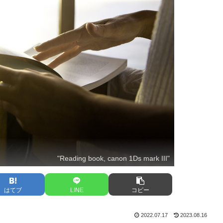
"Reading book, canon 1Ds mark III"
はてブ
LINE
コピー
2022.07.17
2023.08.16