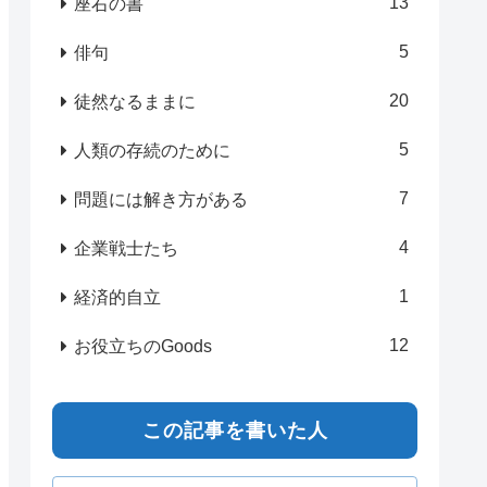
13
座右の書
5
俳句
20
徒然なるままに
5
人類の存続のために
7
問題には解き方がある
4
企業戦士たち
1
経済的自立
12
お役立ちのGoods
この記事を書いた人