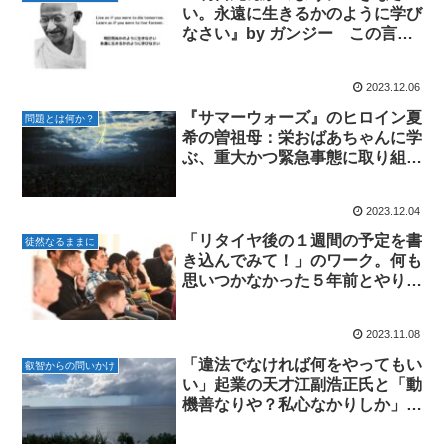
い。永遠に生きるかのように学び
なさい』by ガンジー この言葉
にどう向き合う？
2023.12.06
『サマーウォーズ』のヒロイン夏
問題とは何か？
希の曽祖母：栄おばあちゃんに学
ぶ、重大かつ緊急事態に取り組む
心構え
2023.12.04
「リタイヤ後の１週間の予定を書
徒然なるままに
き込んでみて！」のワーク。何も
思いつかなかった５年前とやりた
いことでいっぱいの今
2023.11.08
「違法でなければ何をやってもい
叡智からの問いかけ
い」起業の天才江副浩正氏と「動
機善なりや？私心なかりしか」と
自らに問い続けた稲盛和夫氏