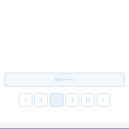
次のページ
前
次
1
2
3
12
へ
へ