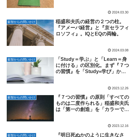
2024.03.30
稲盛和夫氏の経営の２つの柱。
叡智からの問いかけ
『アメーバ経営』と『京セラフィ
ロソフィ』。IQとEQの両輪。
2024.03.08
「Study＝学ぶ」と「Learn＝身
叡智からの問いかけ
に付ける」の区別化。まず『７つ
の習慣』を「Study=学び」から
「Learn=習慣」に
2023.12.26
『７つの習慣』の原則「すべての
叡智からの問いかけ
ものは二度作られる」稲盛和夫氏
は「第一の創造」を「カラーで見
える鮮明なビジョン」にした。
2023.12.16
『明日死ぬかのように生きなさ
叡智からの問いかけ