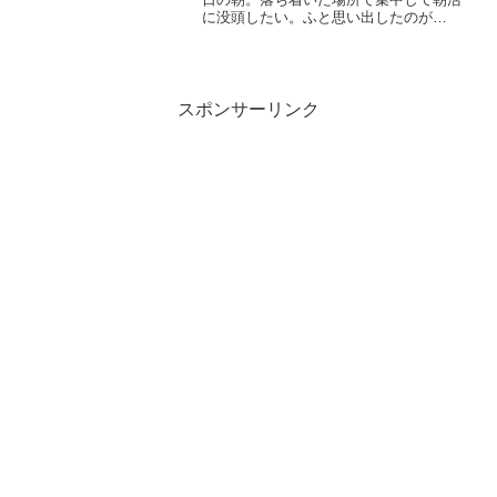
に没頭したい。ふと思い出したのが
MIYASHITA PARK３Fのスタバ。行って
みると混んでいるが「持ち帰り」がほと
んどで意外にもすぐに席が空いた。都会
の中で朝の空気と...
スポンサーリンク