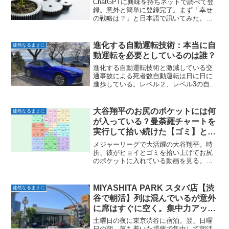
ChatGPTに興味を持ちネットで調べて登
録。意外と簡単に登録完了。まず「幸せ
の戦略は？」と日本語で訊いてみた。こ
の質問に対するChatGPTの回答は秀逸。
ChatGPTとは対話型のAIのプログラムの
こと。2022年の11月にOPEN AI...
進化する自動運転技術：本当に自
徒然なるままに
動運転を必要としているのは誰？
進化する自動運転技術と激減している交
通事故による死者数自動運転は日に日に
進歩している。レベル２、レベル3の自動
運転が実用化され始めている。運転に関
わる部品にも関係している仕事柄多くの
情報が入ってくる。各社はより早くより
大谷翔平のお尻のポケットには何
徒然なるままに
高度な自動運転技術の実...
が入っている？曼荼羅チャートを
実行して拾い続けた【ゴミ】と
【強運】
メジャーリーグで大活躍の大谷翔平。時
折、彼がヒョイとゴミを拾い上げてお尻
のポケットに入れている動画を見る。お
そらく彼のお尻のポケットには拾われた
【ゴミ】と一緒に【強運】が蓄えられて
いる。グラウンドでの【ゴミ拾い】大谷
MIYASHITA PARK スタバ店【渋
徒然なるままに
翔平の素晴らしい人間性を...
谷で朝活】列は混んでいるが意外
に席はすぐに空く。集中力アップ
にオススメ
土曜日の夜に東京渋谷に宿泊。翌、日曜
日の朝。落ち着いた場所で集中して朝活