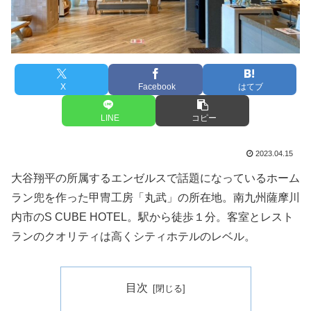
X
Facebook
はてブ
LINE
コピー
2023.04.15
大谷翔平の所属するエンゼルスで話題になっているホーム
ラン兜を作った甲冑工房「丸武」の所在地。南九州薩摩川
内市のS CUBE HOTEL。駅から徒歩１分。客室とレスト
ランのクオリティは高くシティホテルのレベル。
目次