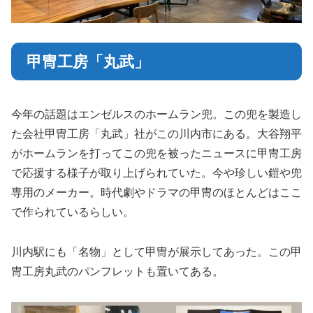
甲冑工房「丸武」
今年の話題はエンゼルスのホームラン兜。この兜を製造し
た会社甲冑工房「丸武」社がこの川内市にある。大谷翔平
がホームランを打ってこの兜を被ったニュースに甲冑工房
で応援する様子が取り上げられていた。今や珍しい鎧や兜
専用のメーカー。時代劇やドラマの甲冑のほとんどはここ
で作られているらしい。
川内駅にも「名物」として甲冑が展示してあった。この甲
冑工房丸武のパンフレットも置いてある。