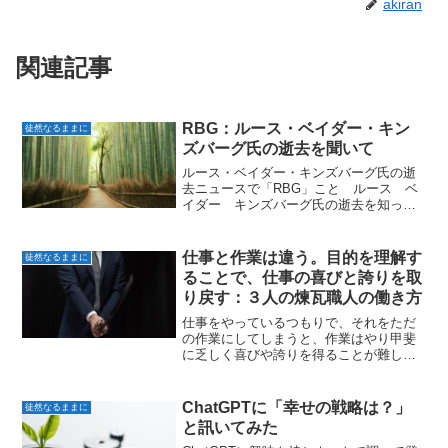
akiran
関連記事
RBG：ルース・ベイダー・キン
徒然なるままに
ズバーグ氏の逝去を聞いて
ルース・ベイダー・キンズバーグ氏の逝
去ニュースで「RBG」こと ルース ベ
イダー キンズバーグ氏の逝去を知っ
た。深く哀悼の意を表す。奇しくも母が
同じ87歳。この春には健康を害して半年
間の入院生活を送っていた。私にと
仕事と作業は違う。目的を理解す
徒然なるままに
て”母”と”RBG氏”とそ...
ることで、仕事の喜びと誇りを取
り戻す：３人の煉瓦職人の働き方
仕事をやっているつもりで、それをただ
の作業にしてしまうと、作業はやり甲斐
に乏しく喜びや誇りを得ることが難し
い。目的を明らかにして目的に向かうこ
とで仕事の喜びと誇りを取り戻す。３人
のレンガ職人の事例で示す。「作業」と
ChatGPTに「幸せの戦略は？」
徒然なるままに
「仕事」の違い 仕事と作業...
と訊いてみた