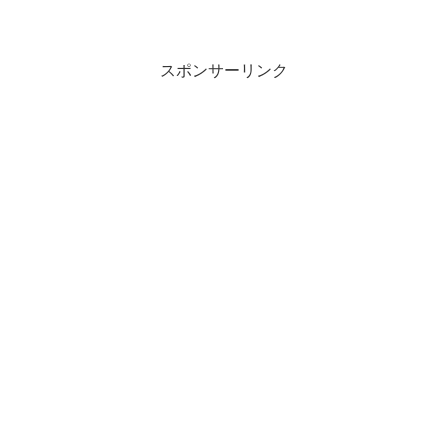
プ音は完全にはなくならない。結局一番
シンプル且つ、有効な方法はマイクを折
りたたむこと。これでミュートと同じ効
果が得られ...
スポンサーリンク