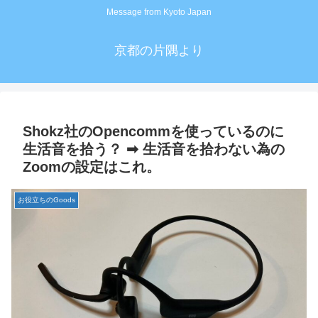
Message from Kyoto Japan
京都の片隅より
Shokz社のOpencommを使っているのに
生活音を拾う？ ➡︎ 生活音を拾わない為の
Zoomの設定はこれ。
お役立ちのGoods