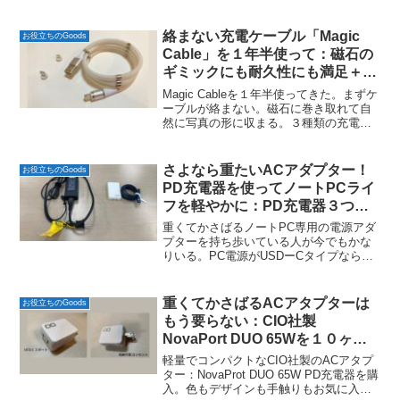
絡まない充電ケーブル「Magic
お役立ちのGoods
Cable」を１年半使って：磁石の
ギミックにも耐久性にも満足＋そ
ろそろ買い替えも
Magic Cableを１年半使ってきた。まずケ
ーブルが絡まない。磁石に巻き取れて自
然に写真の形に収まる。３種類の充電端
子も磁石で取り付けるタイプで取り替え
のわずかなストレスがない。この1年半問
題なく使い続けている。新しいモデルで
さよなら重たいACアダプター！
お役立ちのGoods
はさらに２...
PD充電器を使ってノートPCライ
フを軽やかに：PD充電器３つの
実使用レポート
重くてかさばるノートPC専用の電源アダ
プターを持ち歩いている人が今でもかな
りいる。PC電源がUSDーCタイプなら不
要。PD対応の充電器とPD対応のケーブ
ルのセットに切り替えることをお勧め。
私が使ってきたPD対応充電器３種類と
重くてかさばるACアタプターは
お役立ちのGoods
PD対応ケーブル...
もう要らない：CIO社製
NovaPort DUO 65Wを１０ヶ月
使ってみて
軽量でコンパクトなCIO社製のACアタプ
ター：NovaProt DUO 65W PD充電器を購
入。色もデザインも手触りもお気に入