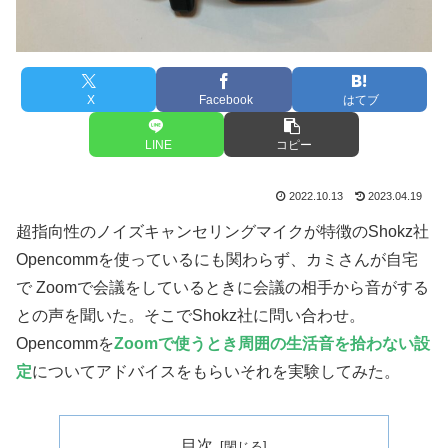
X
Facebook
はてブ
LINE
コピー
2022.10.13
2023.04.19
超指向性のノイズキャンセリングマイクが特徴のShokz社
Opencommを使っているにも関わらず、カミさんが自宅
で Zoomで会議をしているときに会議の相手から音がする
との声を聞いた。そこでShokz社に問い合わせ。
Opencommを
Zoomで使うとき周囲の生活音を拾わない設
定
についてアドバイスをもらいそれを実験してみた。
目次