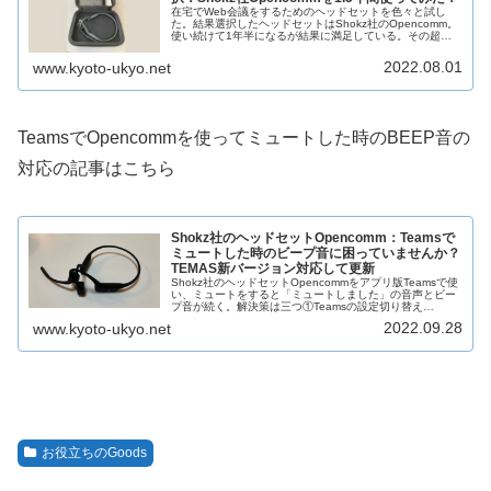
在宅でWeb会議をするためのヘッドセットを色々と試し
た。結果選択したヘッドセットはShokz社のOpencomm。
使い続けて1年半になるが結果に満足している。その超指
向性のノイズキャンセリングマイクは生活音を拾わない。
また骨伝導のイヤホンは...
2022.08.01
www.kyoto-ukyo.net
TeamsでOpencommを使ってミュートした時のBEEP音の
対応の記事はこちら
Shokz社のヘッドセットOpencomm：Teamsで
ミュートした時のビープ音に困っていませんか？
TEMAS新バージョン対応して更新
Shokz社のヘッドセットOpencommをアプリ版Teamsで使
い、ミュートをすると「ミュートしました」の音声とビー
プ音が続く。解決策は三つ①Teamsの設定切り替え
②「Web版Teams」に切り替える③「マイクを折り返す」
2022.09.28
www.kyoto-ukyo.net
尚①はコメント...
お役立ちのGoods