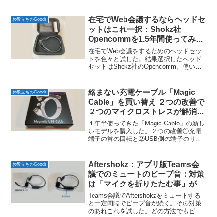
り。３ヶ月後に発熱して充電できなくな
る故障があったが、CIO社に連絡すると
すぐに新品と交換。その後、購入後１０
在宅でWeb会議するならヘッドセ
お役立ちのGoods
ヶ...
ットはこれ一択：Shokz社
Opencommを1.5年間使ってみ
た！
在宅でWeb会議をするためのヘッドセッ
トを色々と試した。結果選択したヘッド
セットはShokz社のOpencomm。使い続
けて1年半になるが結果に満足している。
その超指向性のノイズキャンセリングマ
イクは生活音を拾わない。また骨伝導の
絡まない充電ケーブル「Magic
お役立ちのGoods
イヤホンは...
Cable」を買い替え ２つの改善で
２つのマイクロストレスが解消し
た
１年半使ってきた「Magic Cable」の新し
いモデルを購入した。２つの改善①充電
端子の首の回転と②USB側の端子のリバ
ーシブルがとても使いやすい。またケー
ブルの柔らかさが増したようにも感じ
た。最新のモデルを購入前の記事：絡ま
Aftershokz：アプリ版Teams会
お役立ちのGoods
ない充電ケー...
議でのミュートのビープ音：対策
は「マイクを折りたたむ事」が今
の時点での結論
Teams会議でAftershokzをミュートする
と一定間隔でビープ音が続く。その対策
のあれこれを試した。どの方法でもビー