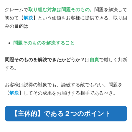
クレームで
取り組む対象は問題そのもの。
問題を解決して
初めて【
解決
】という価値をお客様に提供できる。取り組
みの
目的
は
問題
そのもの
を解決すること
問題そのものを解決
でき
たかどうか？
は
自責
で厳しく判断
する。
お客様は説得の対象でも、論破する敵でもない。問題を
【
解決
】してその成果をお届けする相手であるべき。
【主体的】である２つのポイント