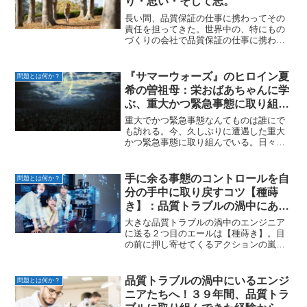
り・思い・そして志。
長い間、品質保証の仕事に携わってその
責任を担ってきた。世界中の、特にもの
づくりの会社で品質保証の仕事に携わっ
ている仲間たちが胸に秘めている思いを
言葉にしてみた。取引先での８Dセミナー
先日、部品を納めてくれている取引先で
『サマーウォーズ』のヒロイン夏
問題とは何か？
約３時間のセミナーをし...
希の曽祖母：栄おばあちゃんに学
ぶ、重大かつ緊急事態に取り組む
心構え
重大でかつ緊急事態なんてものは誰にで
も訪れる。今、久しぶりに遭遇した重大
かつ緊急事態に取り組んでいる。日々の
戦いの中でふと思い出したのは映画『サ
マーウォーズ』のヒロイン夏希の曽祖
母：栄おばあちゃん。改めて映画を見直
手に余る事態のコントロールを自
問題とは何か？
すとそこには緊急事態の手本...
分の手中に取り戻すコツ【種蒔
き】：品質トラブルの渦中にある
エンジニアへのエール＝其の２
大きな品質トラブルの渦中のエンジニア
に送る２つ目のエールは【種蒔き】。目
の前に押し寄せてくるアクションの嵐の
中で少しだけ「次はどうなる？」を考え
【種蒔き】する。問題解決Storyのちょっ
と先を手当てする【種蒔き】で手に余る
品質トラブルの渦中にいるエンジ
問題とは何か？
事態のコントロール...
ニアたちへ！３９年間、品質トラ