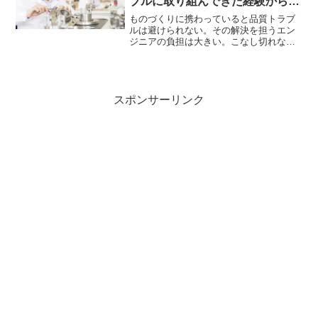
ブルに取り組んできた経験からの
３つの提案とエール
ものづくりに携わっていると品質トラブ
ルは避けられない。その解決を担うエン
ジニアの負担は大きい。こなし切れない
アクション。容赦ない期限。限られたリ
ソース。緊迫した中で本来の自分の能力
とメンタルをどう維持するのか？３９年
に及ぶ経験から３つの気づ...
スポンサーリンク