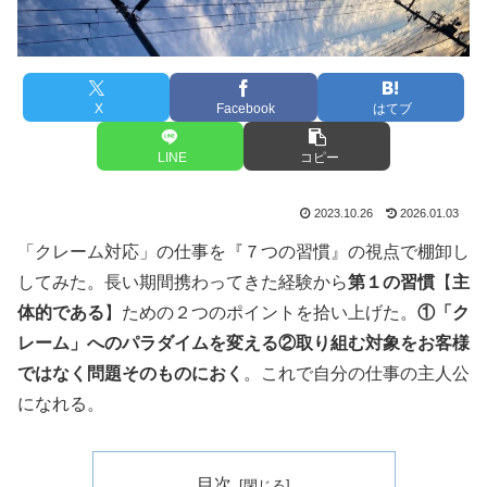
X
Facebook
はてブ
LINE
コピー
2023.10.26
2026.01.03
「クレーム対応」の仕事を『７つの習慣』の視点で棚卸し
してみた。長い期間携わってきた経験から
第１の習慣
【
主
体的である
】ための２つのポイントを拾い上げた。
①「ク
レーム」へのパラダイムを変える②取り組む対象をお客様
ではなく問題そのものにおく
。これで自分の仕事の主人公
になれる。
目次